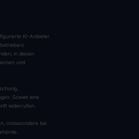
gurierte KI-Anbieter
ebetreibers
den; in diesen
anismen und
öschung,
gen. Soweit eine
nft widerrufen.
n, insbesondere bei
Behörde.