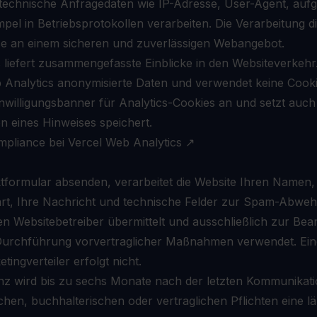
 technische Anfragedaten wie IP-Adresse, User-Agent, auf
mpel in Betriebsprotokollen verarbeiten. Die Verarbeitung d
sse an einem sicheren und zuverlässigen Webangebot.
s liefert zusammengefasste Einblicke in den Websiteverke
 Analytics anonymisierte Daten und verwendet keine Cookie
inwilligungsbanner für Analytics-Cookies an und setzt auch
en eines Hinweises speichert.
pliance bei Vercel Web Analytics
↗
formular absenden, verarbeitet die Website Ihren Namen, 
art, Ihre Nachricht und technische Felder zur Spam-Abweh
n Websitebetreiber übermittelt und ausschließlich zur Be
Durchführung vorvertraglicher Maßnahmen verwendet. Ein
tingverteiler erfolgt nicht.
z wird bis zu sechs Monate nach der letzten Kommunikati
ichen, buchhalterischen oder vertraglichen Pflichten eine 