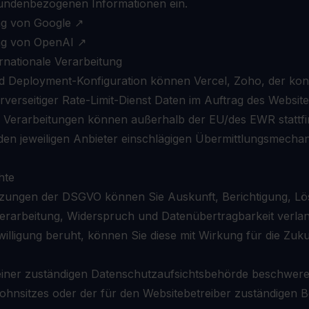
kundenbezogenen Informationen ein.
ng von Google
↗
ng von OpenAI
↗
ernationale Verarbeitung
 Deployment-Konfiguration können Vercel, Zoho, der konfi
rverseitiger Rate-Limit-Dienst Daten im Auftrag des Websit
e Verarbeitungen können außerhalb der EU/des EWR stattfin
r den jeweiligen Anbieter einschlägigen Übermittlungsmech
hte
zungen der DSGVO können Sie Auskunft, Berichtigung, L
erarbeitung, Widerspruch und Datenübertragbarkeit verlan
willigung beruht, können Sie diese mit Wirkung für die Zuku
 einer zuständigen Datenschutzaufsichtsbehörde beschwere
ohnsitzes oder der für den Websitebetreiber zuständigen 