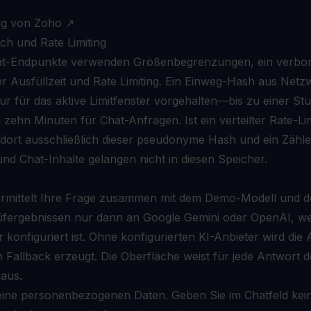
ng von Zoho
↗
ch und Rate Limiting
hat-Endpunkte verwenden Größenbegrenzungen, ein verbo
er Ausfüllzeit und Rate Limiting. Ein Einweg-Hash aus Netz
r für das aktive Limitfenster vorgehalten—bis zu einer St
zehn Minuten für Chat-Anfragen. Ist ein verteilter Rate-Li
 dort ausschließlich dieser pseudonyme Hash und ein Zähle
nd Chat-Inhalte gelangen nicht in diesen Speicher.
mittelt Ihre Frage zusammen mit dem Demo-Modell und d
üfergebnissen nur dann an Google Gemini oder OpenAI, wen
r konfiguriert ist. Ohne konfigurierten KI-Anbieter wird die
n Fallback erzeugt. Die Oberfläche weist für jede Antwort
aus.
eine personenbezogenen Daten. Geben Sie im Chatfeld kein