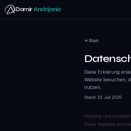
Zum Hauptinhalt springen
Damir
Andrijanic
Start
Datensch
Diese Erklärung erläu
Website besuchen, d
nutzen.
Stand: 23. Juli 2026
Hosting und cookief
Diese Website wird b