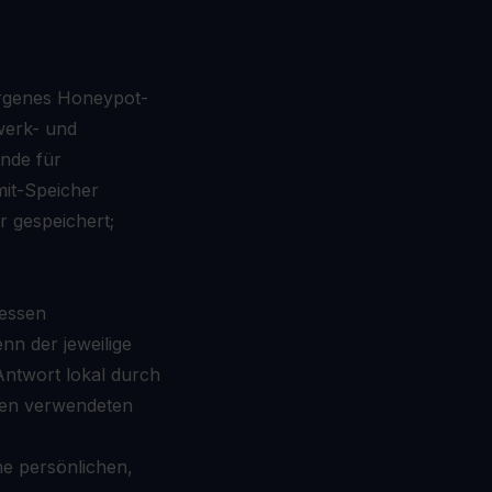
rgenes Honeypot-
werk- und
unde für
mit-Speicher
r gespeichert;
essen
n der jeweilige
 Antwort lokal durch
 den verwendeten
e persönlichen,