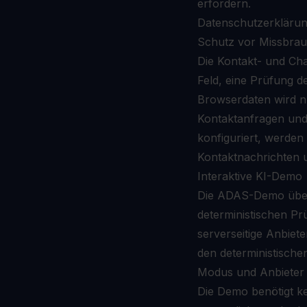
erfordern.
Datenschutzerkläru
Schutz vor Missbrau
Die Kontakt- und C
Feld, eine Prüfung d
Browserdaten wird nu
Kontaktanfragen und 
konfiguriert, werden
Kontaktnachrichten u
Interaktive KI-Demo
Die ADAS-Demo über
deterministischen Pr
serverseitige Anbiete
den deterministische
Modus und Anbieter 
Die Demo benötigt k